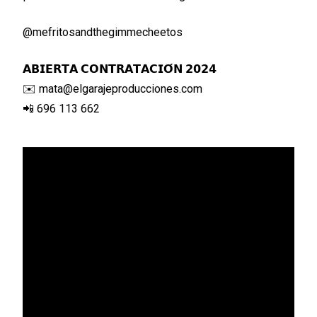
@mefritosandthegimmecheetos
𝗔𝗕𝗜𝗘𝗥𝗧𝗔 𝗖𝗢𝗡𝗧𝗥𝗔𝗧𝗔𝗖𝗜𝗢́𝗡 𝟮𝟬𝟮𝟰
✉️ mata@elgarajeproducciones.com
📲 696 113 662