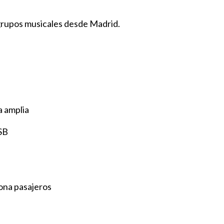
 grupos musicales desde Madrid.
a amplia
SB
ona pasajeros