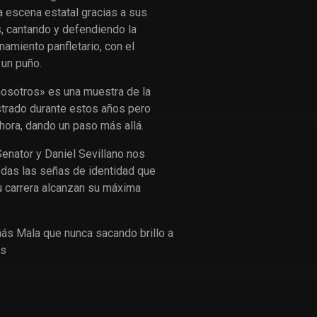
a escena estatal gracias a sus
s, cantando y defendiendo la
inamiento panfletario, con el
 un puño.
nosotros» es una muestra de la
strado durante estos años pero
hora, dando un paso más allá.
enator y Daniel Sevillano nos
odas las señas de identidad que
u carrera alcanzan su máxima
ás Mala que nunca sacando brillo a
os