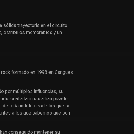
sólida trayectoria en el circuito
, estribillos memorables y un
e rock formado en 1998 en Cangues
o por múltiples influencias, su
ondicional a la música han pisado
s de toda índole desde los que se
antes a los que sabemos que son
 han conseguido mantener su