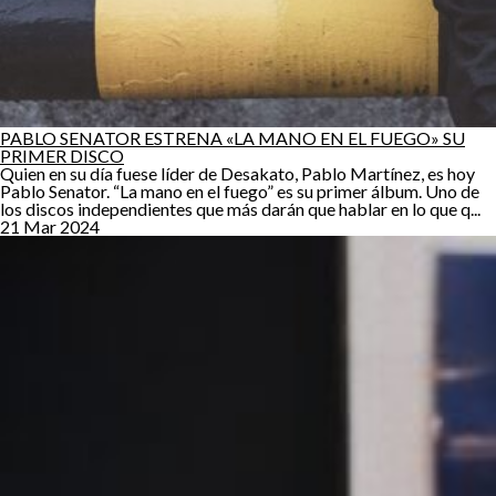
PABLO SENATOR ESTRENA «LA MANO EN EL FUEGO» SU
PRIMER DISCO
Quien en su día fuese líder de Desakato, Pablo Martínez, es hoy
Pablo Senator. “La mano en el fuego” es su primer álbum. Uno de
los discos independientes que más darán que hablar en lo que q...
21 Mar 2024