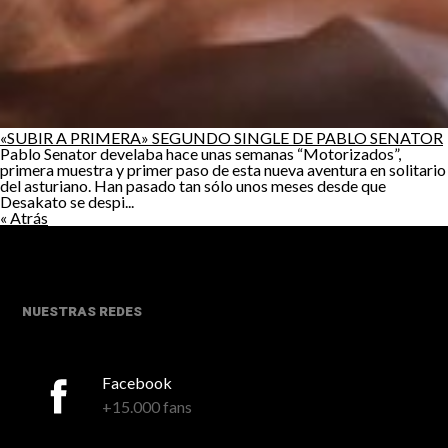
«SUBIR A PRIMERA» SEGUNDO SINGLE DE PABLO SENATOR
Pablo Senator develaba hace unas semanas “Motorizados”,
primera muestra y primer paso de esta nueva aventura en solitario
del asturiano. Han pasado tan sólo unos meses desde que
Desakato se despi...
« Atrás
NUESTRAS REDES
Facebook
+15.000 fans