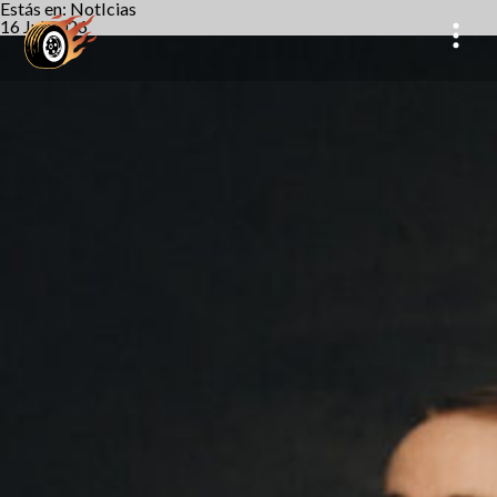
Estás en: NotIcias
16 Jul 2026