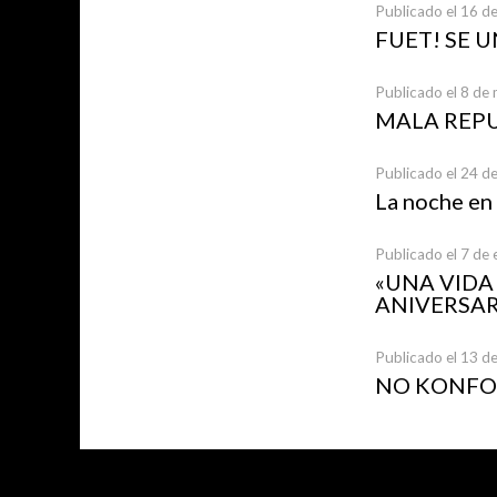
Publicado el 16 de
FUET! SE 
Publicado el 8 de
MALA REP
Publicado el 24 d
La noche en
Publicado el 7 de
«UNA VID
ANIVERSAR
Publicado el 13 d
NO KONFOR