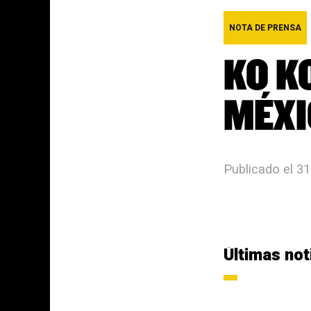
NOTA DE PRENSA
KO K
MÉXI
Publicado el 3
Últimas not