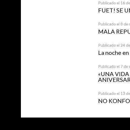
Publicado el 16 de
FUET! SE 
Publicado el 8 de
MALA REP
Publicado el 24 d
La noche en
Publicado el 7 de
«UNA VID
ANIVERSAR
Publicado el 13 d
NO KONFOR