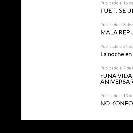
Publicado el 16 de
FUET! SE 
Publicado el 8 de
MALA REP
Publicado el 24 d
La noche en
Publicado el 7 de
«UNA VID
ANIVERSAR
Publicado el 13 d
NO KONFOR