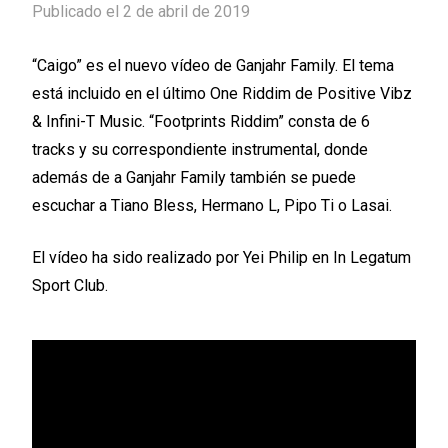
Publicado el 2 de abril de 2019
“Caigo”
es el nuevo vídeo de
Ganjahr Family
. El tema
está incluido en el último
One Riddim
de
Positive Vibz
& Infini-T Music
.
“Footprints Riddim”
consta de 6
tracks y su correspondiente instrumental, donde
además de a
Ganjahr Family
también se puede
escuchar a
Tiano Bless, Hermano L, Pipo Ti
o
Lasai
.
El vídeo ha sido realizado por
Yei Philip
en
In Legatum
Sport Club
.