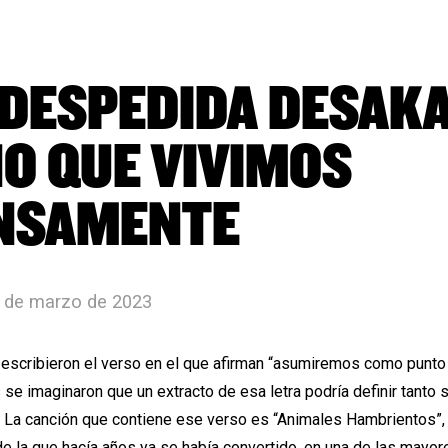
 DESPEDIDA DESAKA
ÑO QUE VIVIMOS
NSAMENTE
4 de marzo de 2023
scribieron el verso en el que afirman
“asumiremos como punto 
s se imaginaron que un extracto de esa letra podría definir tant
3. La canción que contiene ese verso es
“Animales Hambrientos”,
 la que hacía años ya se había convertido, en una de las mayor