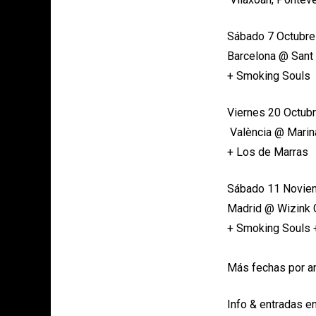
Sábado 7 Octubre
Barcelona @ Sant 
+ Smoking Souls
Viernes 20 Octub
València @ Marin
+ Los de Marras
Sábado 11 Novie
Madrid @ Wizink 
+ Smoking Souls +
Más fechas por a
Info & entradas e