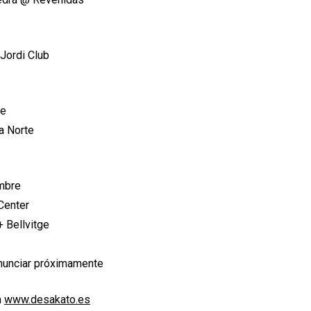
Jordi Club
re
a Norte
mbre
Center
 Bellvitge
nunciar próximamente
n
www.desakato.es