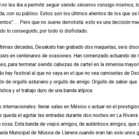
l no les iba a permitir seguir siendo sinceros consigo mismos, l
a, con su público. Estos son los últimos alientos de los que se 
ntos”… . Pero que no suene derrotista: esto es una decisión ma
do lo conseguido, por todo lo disfrutado.
 últimas décadas, Desakato han grabado dos maquetas, seis disc
 país en centenares de ocasiones. Han comenzado actuando de 
ales, para terminar siendo cabezas de cartel en la inmensa mayor
 No hay festival al que no vaya en el que no vea camisetas de D
ón de orgullo asturiano y orgullo de amigo. Orgullo de saber que
ística y el trabajo duro de una banda atípica.
 internacionales: llenar salas en México o actuar en el prestigi
s queda el agotar las entradas durante dos noches en La Rivier
la cosa. Esta banda de viejos amigos, de auténticos amigos, que
uela Municipal de Música de Llanera cuando eran tan solo unos g