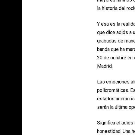
la historia del ro
Y esa es la reali
que dice adiós a 
grabadas de maner
banda que ha mar
20 de octubre en 
Madrid.
Las emociones alr
policromáticas. E
estados anímicos 
serán la última op
Significa el adió
honestidad. Una h