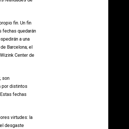
opio fin. Un fin
as fechas quedarán
espedirán a una
 de Barcelona; el
 Wizink Center de
, son
 por distintos
 Estas fechas
res virtudes: la
 el desgaste