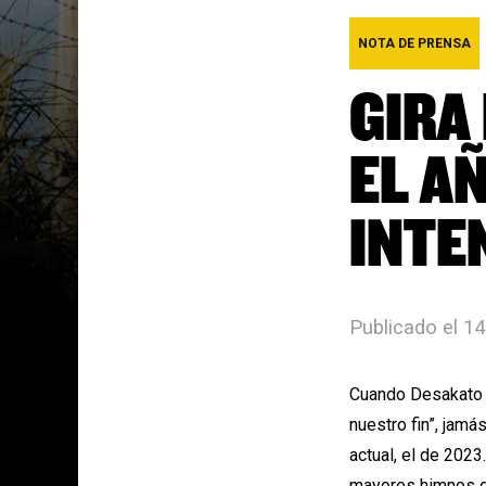
NOTA DE PRENSA
GIRA
EL A
INTE
Publicado el 1
Cuando Desakato e
nuestro fin”
, jamá
actual, el de 202
mayores himnos de