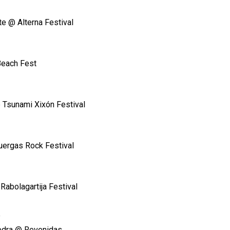
te @ Alterna Festival
Beach Fest
 Tsunami Xixón Festival
uergas Rock Festival
o
 Rabolagartija Festival
e
edra @ Revenidas