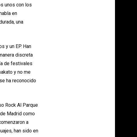
os unos con los
habla en
durada, una
os y un EP. Han
manera discreta
ía de festivales
esakato y no me
 se ha reconocido
oso Rock Al Parque
a de Madrid como
 comenzaron a
uajes, han sido en