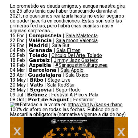
Lo prometido es deuda amigxs, y aunque nuestra gira
de 25 años tenía que haber transcurrido durante el
2021, no queríamos realizarla hasta no estar seguros
de poder hacerla en condiciones. Estas son solo las
primeras fechas, pero habrá unas cuantas más y
algunas sorpresas…
15 Ene | 𝗖𝗼𝗺𝗽𝗼𝘀𝘁𝗲𝗹𝗮 |
Sala Malatesta
22 Ene | 𝗩𝗮𝗹𝗲̀𝗻𝗰𝗶𝗮 |
Sala moon Valencia
29 Ene | 𝗠𝗮𝗱𝗿𝗶𝗱 | Sala But
04 Feb | 𝗚𝗿𝗮𝗻𝗮𝗱𝗮 |
Sala El tren
05 Feb | 𝗧𝗼𝗹𝗲𝗱𝗼 |
Circulo Del Arte. Toledo
18 Feb | 𝗚𝗮𝘀𝘁𝗲𝗶𝘇 |
Jimmy Jazz Gasteiz
19 Feb | 𝗔𝘇𝗽𝗲𝗶𝘁𝗶𝗮 |
#SanagustinKulturgunea
04 Mar | 𝗕𝗮𝗿𝗰𝗲𝗹𝗼𝗻𝗮 |
Sala Apolo
23 Abr | 𝗚𝘂𝗮𝗱𝗮𝗹𝗮𝗷𝗮𝗿𝗮 |
Sala Oxido
13 May | 𝗕𝗶𝗹𝗯𝗼 |
Stage Live
20 May | 𝗩𝗮𝗹𝗹𝘀 |
Sala RedStar
28 May | 𝗦𝗲𝗴𝗼𝘃𝗶𝗮 |
Sego-Rock
09 Jul | 𝗕𝗲́𝗹𝗺𝗲𝘇 |
Festival A Pico y Pala
08 Oct | 𝗣𝗼𝗿𝘁 𝗱𝗲 𝗦𝗮𝗴𝘂𝗻𝘁 |
Festardor
Entradas a la venta en
https://bit.ly/kaos-urbano
100% de aforo en todas las fechas. Público de pie.
Mascarilla obligatoria (normativa vigente a día de hoy)