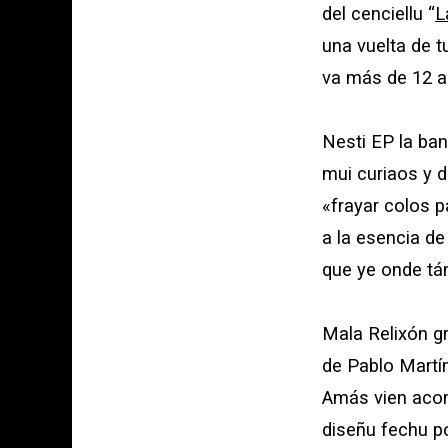
del cenciellu “
L
una
vuelta de t
va más de
12 
Nesti EP la ba
mui curiaos y d
«
frayar colos 
a la esencia de
que ye onde tán
Mala Relixón
gr
de
Pablo Martí
Amás vien aco
diseñu fechu p