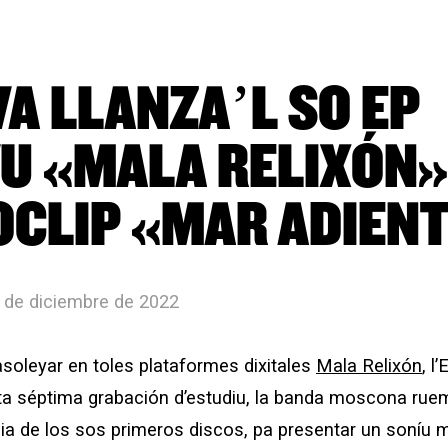
VA LLANZA’L SO EP
U «MALA RELIXÓN» 
OCLIP «MAR ADIEN
8 de diciembre de 2022
soleyar en toles plataformes dixitales
Mala Relixón
, l
ta séptima grabación d’estudiu, la banda moscona ruemp
bia de los sos primeros discos, pa presentar un soníu 