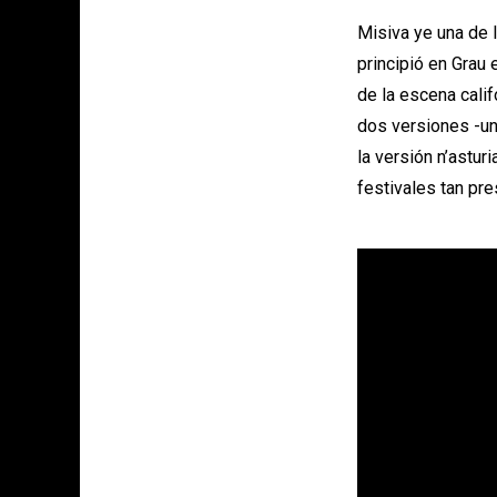
Misiva ye una de 
principió en Grau 
de la escena cali
dos versiones -una
la versión n’astur
festivales tan pr