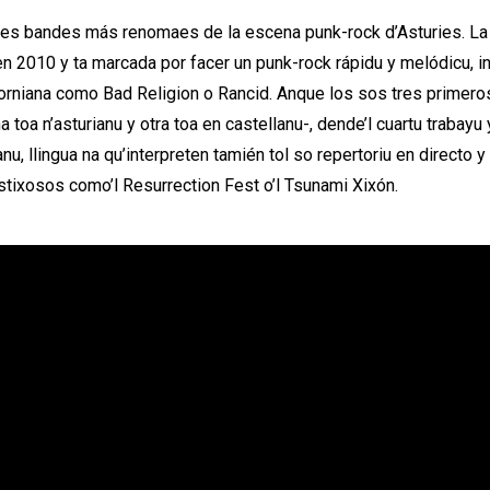
les
bandes más renomaes de la escena punk-rock d’Asturies
. L
en 2010 y ta marcada por facer un punk-rock rápidu y melódicu, i
forniana como
Bad Religion
o
Rancid
. Anque los sos tres primero
 toa n’asturianu y otra toa en castellanu-, dende’l cuartu trabay
ianu, llingua na qu’interpreten tamién tol so repertoriu en directo 
estixosos como’l
Resurrection Fest
o’l
Tsunami Xixón
.