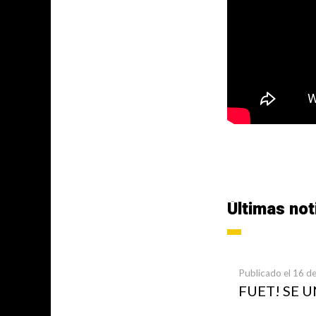
Últimas not
Publicado el 16 de
FUET! SE 