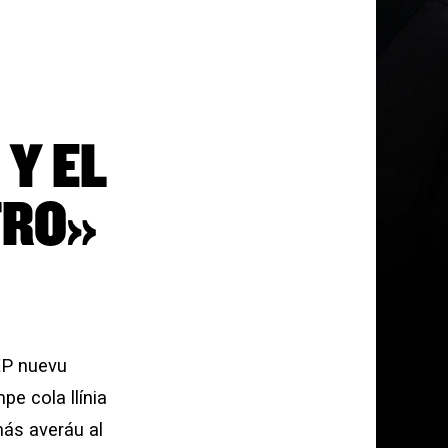
Y EL
TRO»
’EP nuevu
e cola llínia
más averáu al