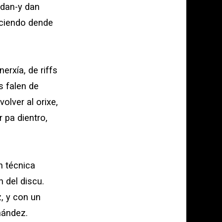
dan-y dan
faciendo dende
erxía, de riffs
s falen de
olver al orixe,
r pa dientro,
ón técnica
 del discu.
z
, y con un
nández
.