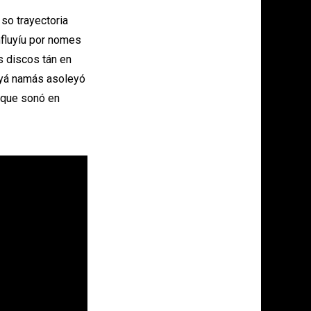
a so trayectoria
nfluyíu por nomes
s discos tán en
u yá namás asoleyó
y que sonó en