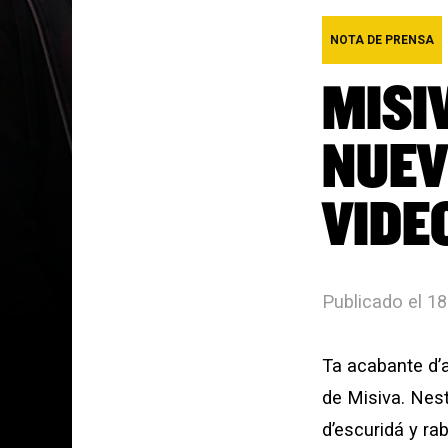
NOTA DE PRENSA
MISI
NUEV
VIDE
Publicado el 1
Ta acabante d’a
de
Misiva
. Nes
d’escuridá y ra