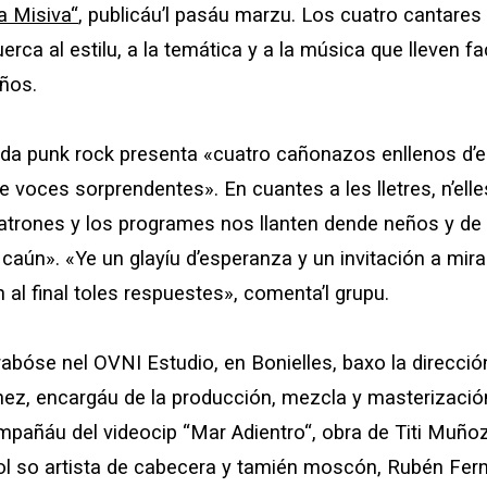
a Misiva
“
, publicáu’l pasáu marzu. Los
cuatro cantares
uerca
al estilu, a la temática y a la música que lleven 
años
.
nda punk rock presenta «
cuatro cañonazos
enllenos d’en
e voces sorprendentes». En cuantes a les lletres, n’elle
patrones
y los programes nos llanten dende neños y de v
 caún». «Ye un
glayíu d’esperanza y
un invitación a mira
 al final toles respuestes», comenta’l grupu.
abóse nel
OVNI Estudio
, en Bonielles, baxo la direcci
nez
, encargáu de la producción, mezcla y masterización
mpañáu del videocip
“Mar Adientro
“, obra de
Titi Muño
ol so artista de cabecera y tamién moscón,
Rubén Fer