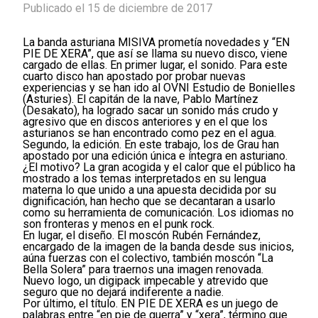
Publicado el 15 de diciembre de 2017
La banda asturiana MISIVA prometía novedades y “EN
PIE DE XERA”, que así se llama su nuevo disco, viene
cargado de ellas. En primer lugar, el sonido. Para este
cuarto disco han apostado por probar nuevas
experiencias y se han ido al OVNI Estudio de Bonielles
(Asturies). El capitán de la nave, Pablo Martínez
(Desakato), ha logrado sacar un sonido más crudo y
agresivo que en discos anteriores y en el que los
asturianos se han encontrado como pez en el agua.
Segundo, la edición. En este trabajo, los de Grau han
apostado por una edición única e íntegra en asturiano.
¿El motivo? La gran acogida y el calor que el público ha
mostrado a los temas interpretados en su lengua
materna lo que unido a una apuesta decidida por su
dignificación, han hecho que se decantaran a usarlo
como su herramienta de comunicación. Los idiomas no
son fronteras y menos en el punk rock.
En lugar, el diseño. El moscón Rubén Fernández,
encargado de la imagen de la banda desde sus inicios,
aúna fuerzas con el colectivo, también moscón “La
Bella Solera” para traernos una imagen renovada.
Nuevo logo, un digipack impecable y atrevido que
seguro que no dejará indiferente a nadie.
Por último, el título. EN PIE DE XERA es un juego de
palabras entre “en pie de guerra” y “xera”, término que